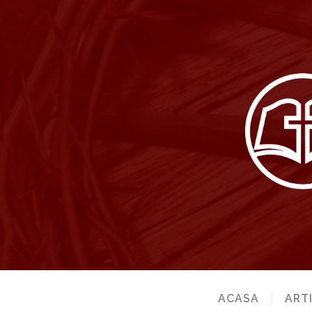
ACASA
ART