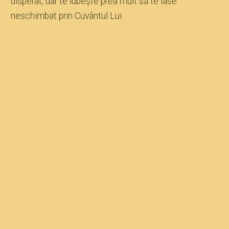
disperat, dar te iubeşte prea mult să te lase
neschimbat prin Cuvântul Lui.