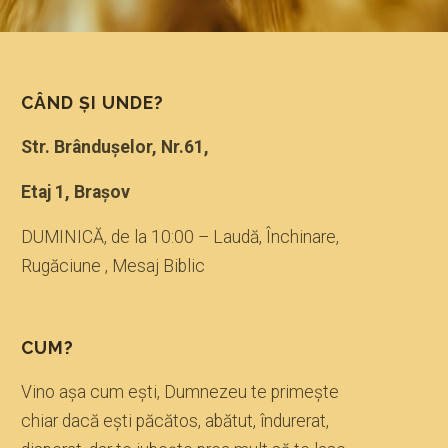
CÂND ŞI UNDE?
Str. Brânduşelor, Nr.61,
Etaj 1, Braşov
DUMINICĂ, de la 10:00 – Laudă, Închinare,
Rugăciune , Mesaj Biblic
CUM?
Vino aşa cum eşti, Dumnezeu te primeşte
chiar dacă eşti păcătos, abătut, îndurerat,